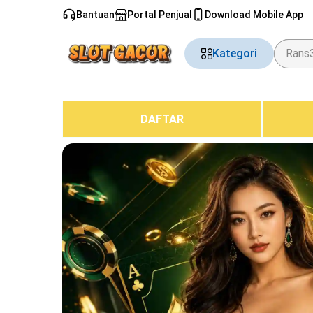
Bantuan
Portal Penjual
Download Mobile App
Kategori
Rans
DAFTAR