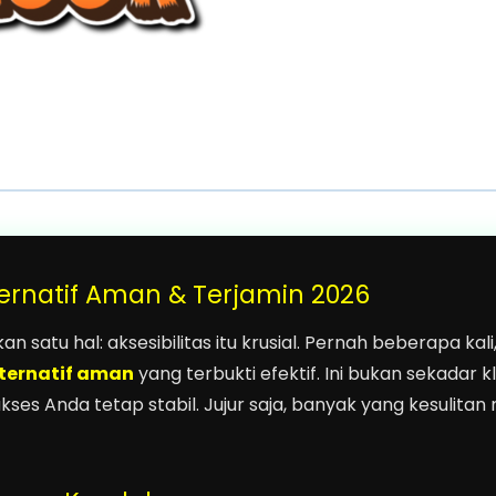
ternatif Aman & Terjamin 2026
 satu hal: aksesibilitas itu krusial. Pernah beberapa kali,
lternatif aman
yang terbukti efektif. Ini bukan sekadar kl
s Anda tetap stabil. Jujur saja, banyak yang kesulitan men