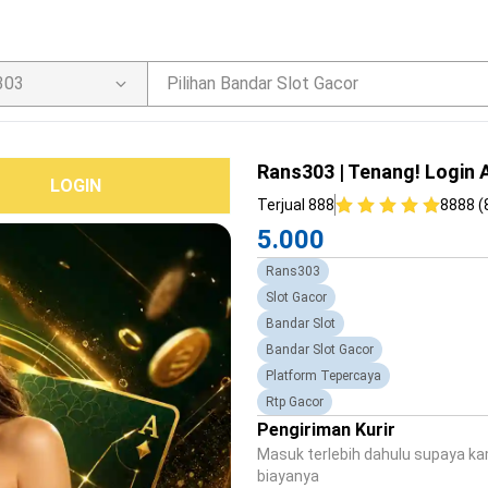
303
Rans303 | Tenang! Login 
LOGIN
Terjual 888
8888 (
5.000
Rans303
Slot Gacor
Bandar Slot
Bandar Slot Gacor
Platform Tepercaya
Rtp Gacor
Pengiriman Kurir
Masuk terlebih dahulu supaya ka
biayanya