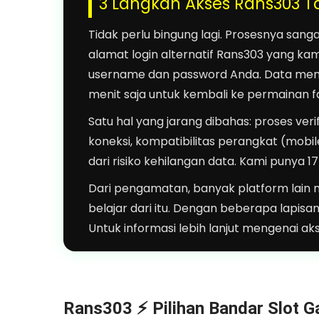
3 Langkah Akses Rans303 
Tidak perlu bingung lagi. Prosesnya sa
alamat login alternatif Rans303 yang kami
username dan password Anda. Data menun
menit saja untuk kembali ke permainan f
Satu hal yang jarang dibahas: proses verif
koneksi, kompatibilitas perangkat (mobil
dari risiko kehilangan data. Kami punya 1
Dari pengamatan, banyak platform lain ma
belajar dari itu. Dengan beberapa lapis
Untuk informasi lebih lanjut mengenai ak
Rans303 ⚡️ Pilihan Bandar Slot 