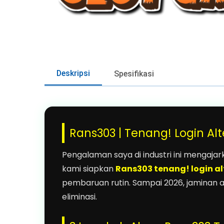
Deskripsi
Spesifikasi
Rans303 | Tenang! Login Al
Pengalaman saya di industri ini mengajarkan
kami siapkan
Rans303 tenang! login a
pembaruan rutin. Sampai 2026, jaminan akse
eliminasi.