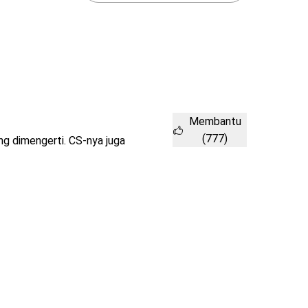
Membantu
(777)
ang dimengerti. CS-nya juga