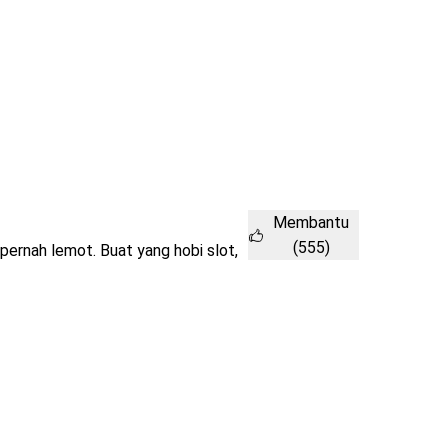
Membantu
(555)
pernah lemot. Buat yang hobi slot,