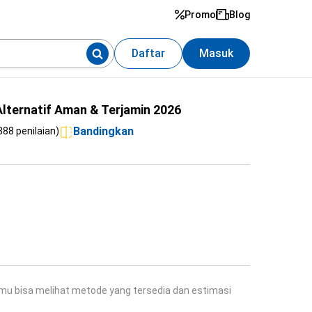
Promo
Blog
Daftar
Masuk
Alternatif Aman & Terjamin 2026
Bandingkan
888 penilaian)
mu bisa melihat metode yang tersedia dan estimasi